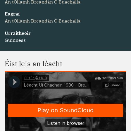
An tOllamh Breandán Ó Buachalla
Eagraí
An tOllamh Breandán Ó Buachalla
Urraitheoir
Guinness
Éist leis an léacht