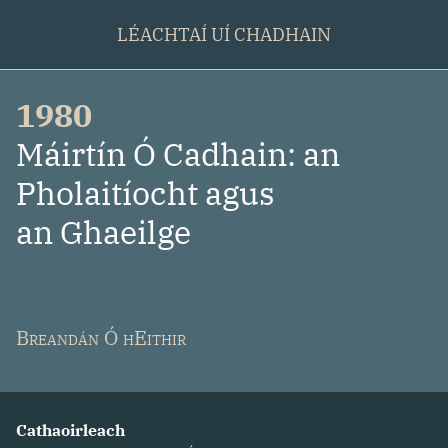
LÉACHTAÍ UÍ CHADHAIN
1980
:
Máirtín Ó Cadhain: an
Pholaitíocht agus
an Ghaeilge
Breandán Ó hEithir
Cathaoirleach