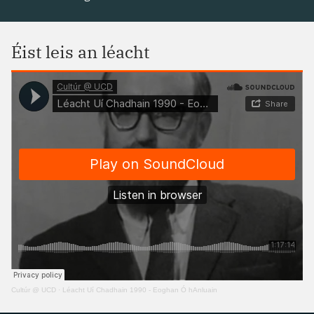
Éist leis an léacht
Cultúr @ UCD
·
Léacht Uí Chadhain 1990 - Eoghan Ó hAnluain