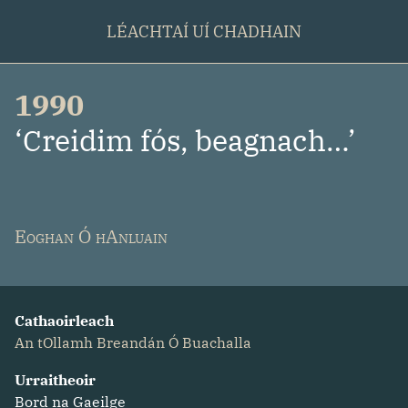
LÉACHTAÍ UÍ CHADHAIN
1990
:
‘Creidim fós, beagnach…’
Eoghan Ó hAnluain
Cathaoirleach
An tOllamh Breandán Ó Buachalla
Urraitheoir
Bord na Gaeilge