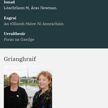
Ionad
Léachtlann M, Áras Newman
Eagraí
An tOllamh Máire Ní Annracháin
Urraitheoir
Foras na Gaeilge
Grianghraif