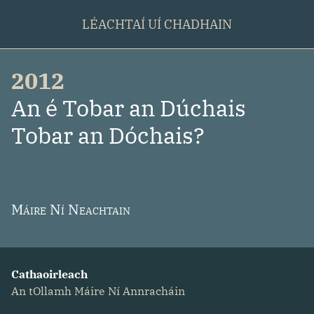
LÉACHTAÍ UÍ CHADHAIN
2012
:
An é Tobar an Dúchais
Tobar an Dóchais?
Máire Ní Neachtain
Cathaoirleach
An tOllamh Máire Ní Annracháin